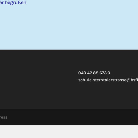
ier begrüßen
040 42 88 673 0
schule-sterntalerstrasse@bs
ress